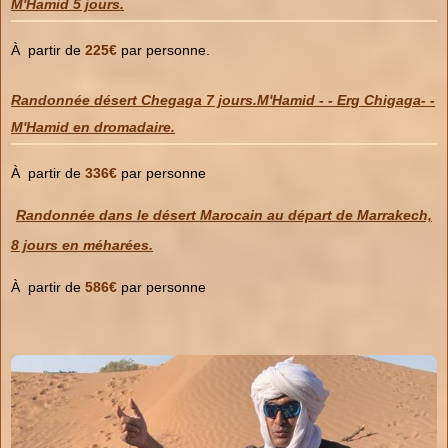
M'Hamid 5 jours.
À partir de
225€
par personne.
Randonnée désert Chegaga 7 jours.M'Hamid - - Erg Chigaga- -
M'Hamid en dromadaire.
À partir de
336€
par personne
Randonnée dans le désert Marocain au départ de Marrakech,
8 jours en méharées.
À partir de
586€
par personne