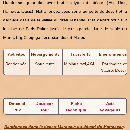
Randonnée pour découvrir tout les types de désert (Erg, Reg,
Hamada, Oasis). Notre rendez-vous serra au porte du désert et la
derniere oasis de la vallée du draa M'hamid. Puis départ pour suit
la piste de Paris Dakar jusq'a le plus grande dune de sable au
Maroc Erg Chegega.Excursion désert Maroc.
Activités
Hébergements
Transferts
Environnement
Randonnée
Sous tente
Minibus,taxi,4X4
Patrimoine et
Nature, Désert
Dates et
Jour par
Fiche
Avis
Pri
x
Jour
Technique
Voyageurs
Randonnée dans le désert Marocain au départ de Marrakech,