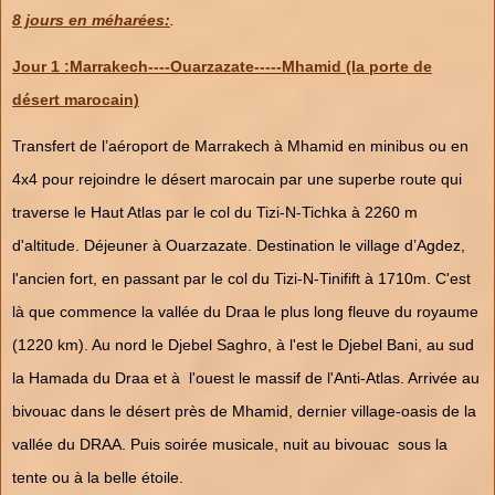
8 jours en méharées:
.
Jour 1 :Marrakech----Ouarzazate-----Mhamid (la porte de
désert marocain)
Transfert de l’aéroport de Marrakech à Mhamid en minibus ou en
4x4 pour rejoindre le désert marocain par une superbe route qui
traverse le Haut Atlas par le col du Tizi-N-Tichka à 2260 m
d'altitude. Déjeuner à Ouarzazate. Destination le village d’Agdez,
l'ancien fort, en passant par le col du Tizi-N-Tinifift à 1710m. C'est
là que commence la vallée du Draa le plus long fleuve du royaume
(1220 km). Au nord le Djebel Saghro, à l'est le Djebel Bani, au sud
la Hamada du Draa et à l'ouest le massif de l'Anti-Atlas. Arrivée au
bivouac dans le désert près de Mhamid, dernier village-oasis de la
vallée du DRAA. Puis soirée musicale, nuit au bivouac sous la
tente ou à la belle étoile.