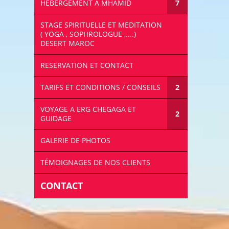
HÉBERGEMENT À MHAMID
STAGE SPIRITUELLE ET MEDITATION
( YOGA , SOPHROLOGUE ,....)
DESERT MAROC
RESERVATION ET CONTACT
TARIFS ET CONDITIONS / CONSEILS
VOYAGE A ERG CHEGAGA ET
GUIDAGE
GALERIE DE PHOTOS
TÉMOIGNAGES DE NOS CLIENTS
CONTACT