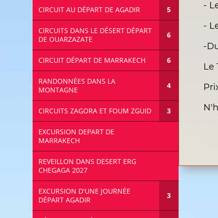
- L
CIRCUIT AU DÉPART DE AGADIR
- L
CIRCUITS DANS LE DÉSERT DÉPART
DE OUARZAZATE
-Du
CIRCUIT DÉPART DE MARRAKECH
Le 
RANDONNÉES DANS LA
Pri
MONTAGNE
N'h
CIRCUITS ZAGORA ET FOUM ZGUID
EXCURSION DEPART DE
MARRAKECH
REVEILLON DANS DESERT ERG
CHEGAGA 2027
EXCURSION D'UNE JOURNÉE
DÉPART AGADIR