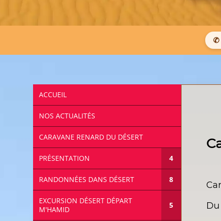
✆ 
ACCUEIL
NOS ACTUALITÉS
CARAVANE RENARD DU DÉSERT
Ca
PRÉSENTATION
RANDONNÉES DANS DÉSERT
Car
EXCURSION DÉSERT DÉPART
Du 
M'HAMID