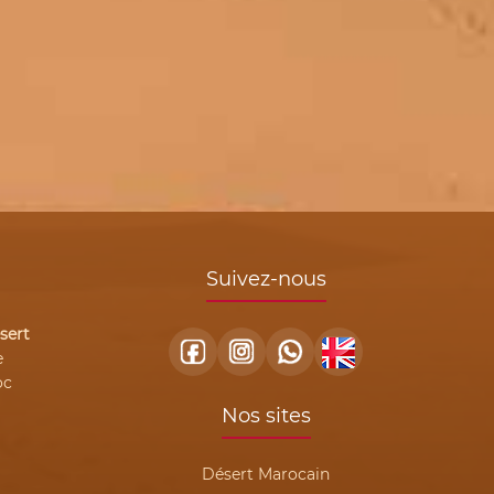
Suivez-nous
sert
e
oc
Nos sites
Désert Marocain