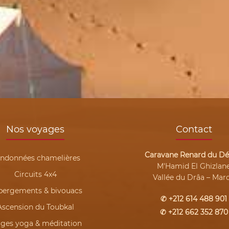
Nos voyages
Contact
Caravane Renard du Dé
ndonnées chamelières
M'Hamid El Ghizlan
Circuits 4x4
Vallée du Drâa – Mar
bergements & bivouacs
✆ +212 614 488 901
Ascension du Toubkal
✆ +212 662 352 870
ages yoga & méditation