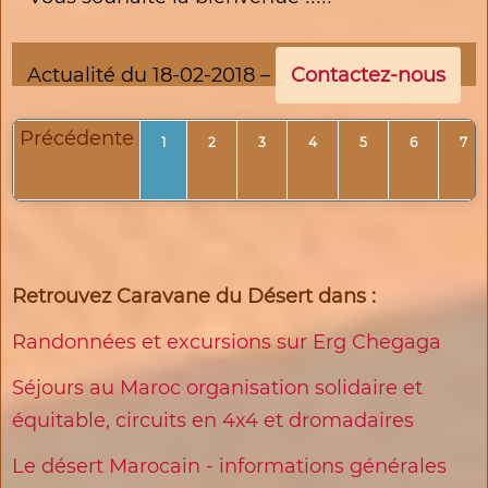
Actualité du 18-02-2018 –
Contactez-nous
Précédente
1
2
3
4
5
6
7
Retrouvez Caravane du Désert dans :
Randonnées et excursions sur Erg Chegaga
Séjours au Maroc organisation solidaire et
équitable, circuits en 4x4 et dromadaires
Le désert Marocain - informations générales